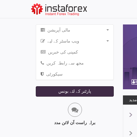
مالی آپریشن
ویب ماسٹر کے لیے
کمپنی کی خبریں
مجھ سے رابطہ کریں
سیکورٹی
پارٹنر کے لئے بونس
براہ راست آن لائن مدد