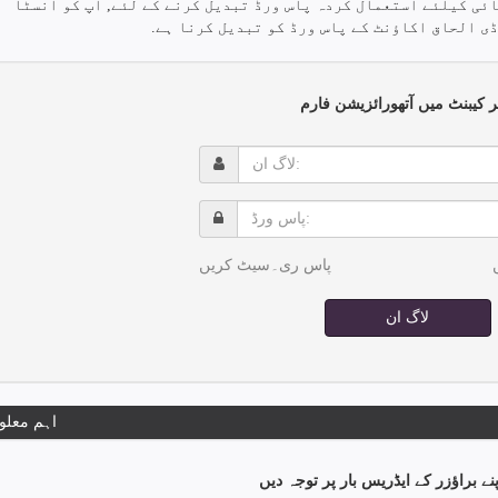
ئی کیلئے استعمال کردہ پاس ورڈ تبدیل کرنے کے لئے, آپ کو انسٹا
ی الحاق اکاؤنٹ کے پاس ورڈ کو تبدیل کرنا ہے.
نر کیبنٹ میں آتھورائزیشن فارم
لاگ
ان:
پاس
ورڈ:
پاس ری۔سیٹ کریں
لاگ ان
اہم معلو