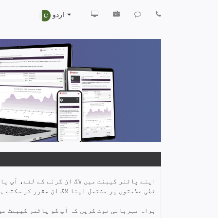
اردو
اپنے پاٹنر کیبنٹ میں لاگ ان کرنے کے لئے، آپ یا
خطی علامتوں پر مشتمل اپنا لاگ ان مقرر کر سکتے ہی
براہ مہربانی نوٹ کریں کہ آپ کو پاٹنر کیبنٹ میں