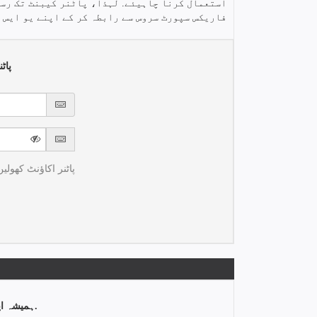
استعمال کرنا چاہیئے. لہذا، پاٹنر کیبنٹ تک رسا
فاریکس سپورٹ سروس سے رابطہ کر کے اپنے یو ایس ڈ
پاٹ
پاٹنر اکاؤنٹ کھولیں
ہمیشہ اپنے براؤزر کے ایڈریس بار پر توجہ دیں.