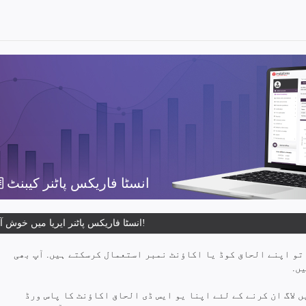
انسٹا فاریکس پاٹنر کیبنٹ
انسٹا فاریکس پاٹنر ایریا میں خوش آمدید!
 تو اپنے الحاق کوڈ یا اکاؤنٹ نمبر استعمال کرسکتے ہیں. آپ بھی
ں.
 لاگ ان کرنے کے لئے اپنا یو ایس ڈی الحاق اکاؤنٹ کا پاس ورڈ